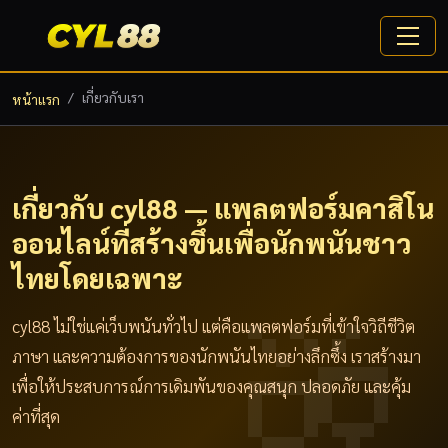
เกี่ยวกับเรา
หน้าแรก
เกี่ยวกับ cyl88 — แพลตฟอร์มคาสิโน
ออนไลน์ที่สร้างขึ้นเพื่อนักพนันชาว
ไทยโดยเฉพาะ
cyl88 ไม่ใช่แค่เว็บพนันทั่วไป แต่คือแพลตฟอร์มที่เข้าใจวิถีชีวิต
ภาษา และความต้องการของนักพนันไทยอย่างลึกซึ้ง เราสร้างมา
เพื่อให้ประสบการณ์การเดิมพันของคุณสนุก ปลอดภัย และคุ้ม
ค่าที่สุด