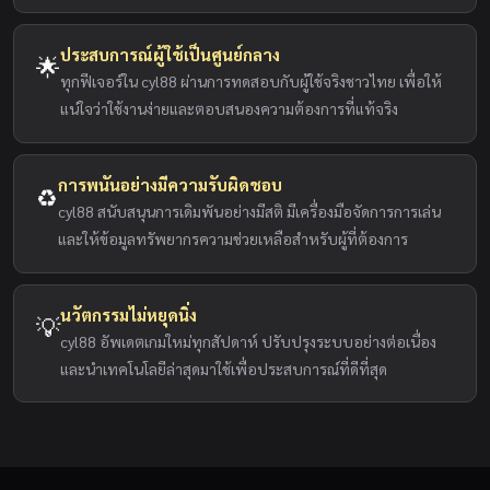
ประสบการณ์ผู้ใช้เป็นศูนย์กลาง
🌟
ทุกฟีเจอร์ใน cyl88 ผ่านการทดสอบกับผู้ใช้จริงชาวไทย เพื่อให้
แน่ใจว่าใช้งานง่ายและตอบสนองความต้องการที่แท้จริง
การพนันอย่างมีความรับผิดชอบ
♻️
cyl88 สนับสนุนการเดิมพันอย่างมีสติ มีเครื่องมือจัดการการเล่น
และให้ข้อมูลทรัพยากรความช่วยเหลือสำหรับผู้ที่ต้องการ
นวัตกรรมไม่หยุดนิ่ง
💡
cyl88 อัพเดตเกมใหม่ทุกสัปดาห์ ปรับปรุงระบบอย่างต่อเนื่อง
และนำเทคโนโลยีล่าสุดมาใช้เพื่อประสบการณ์ที่ดีที่สุด