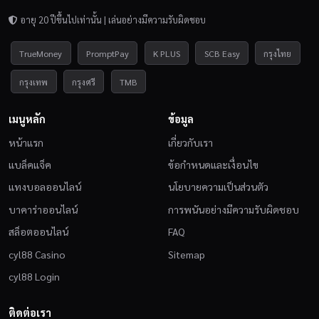
อายุ 20 ปีขึ้นไปเท่านั้น | เล่นอย่างมีความรับผิดชอบ
TrueMoney
PromptPay
K PLUS
SCB Easy
กรุงไทย
กรุงเทพ
กรุงศรี
TMB
เมนูหลัก
ข้อมูล
หน้าแรก
เกี่ยวกับเรา
แบล็คแจ็ค
ข้อกำหนดและเงื่อนไข
แทงบอลออนไลน์
นโยบายความเป็นส่วนตัว
บาคาร่าออนไลน์
การพนันอย่างมีความรับผิดชอบ
สล็อตออนไลน์
FAQ
cyl88 Casino
Sitemap
cyl88 Login
ติดต่อเรา