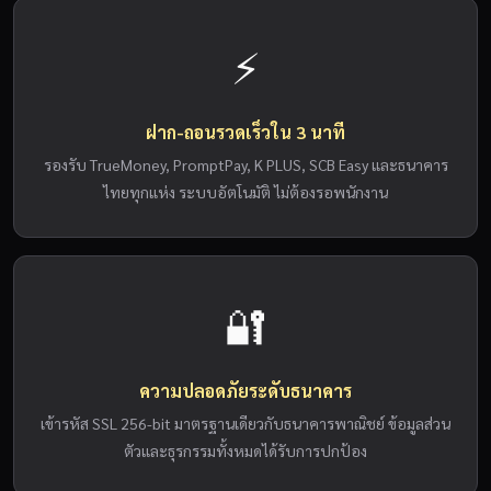
⚡
ฝาก-ถอนรวดเร็วใน 3 นาที
รองรับ TrueMoney, PromptPay, K PLUS, SCB Easy และธนาคาร
ไทยทุกแห่ง ระบบอัตโนมัติ ไม่ต้องรอพนักงาน
🔐
ความปลอดภัยระดับธนาคาร
เข้ารหัส SSL 256-bit มาตรฐานเดียวกับธนาคารพาณิชย์ ข้อมูลส่วน
ตัวและธุรกรรมทั้งหมดได้รับการปกป้อง